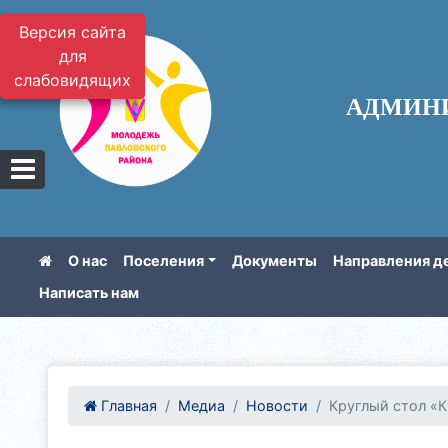
Версия сайта
для
слабовидящих
АДМИН
О нас
Поселения
Документы
Направления д
Написать нам
Главная
Медиа
Новости
Круглый стол «Кт