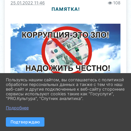
25.01.2022 11:46
108
ПАМЯТКА!
Пользуясь нашим сайтом, вы соглашаетесь с политикой
обработки персональных данных а также с тем что наш
ВЗЯТКА может быть в виде денег, ценных бумаг,
веб-сайт и другие подключенные к веб-сайту сторонние
иного имущества либо в виде незаконных
сервисы используют cookies такие как "Госуслуги",
оказания услуг имущественного характера или
"PRO.Культура", "Спутник аналитика".
предоставления иных имущественных прав.
НАКАЗАНИЕ ЗА ПОЛУЧЕНИЕ ВЗЯТКИ (ст. 290 УК
Подробнее
РФ): ШТРАФ до 5 миллионов рублей или в размере
заработной платы или иного дохода осужденного
за период до 5 лет или в размере до стократной
Подтверждаю
суммы взятки с лишением права занимать
определенные должности или заниматься