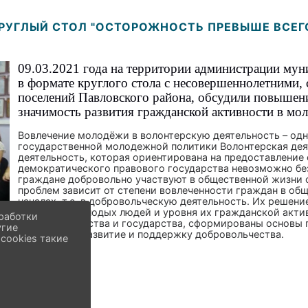
РУГЛЫЙ СТОЛ "ОСТОРОЖНОСТЬ ПРЕВЫШЕ ВСЕГ
09.03.2021 года на территории администрации мун
в формате круглого стола с несовершеннолетними,
поселений Павловского района, обсудили повышени
значимость развития гражданской активности в мо
Вовлечение молодёжи в волонтерскую деятельность – од
государственной молодежной политики Волонтерская деят
деятельность, которая ориентирована на предоставление
демократического правового государства невозможно без
граждане добровольно участвуют в общественной жизни 
проблем зависит от степени вовлеченности граждан в об
началах, т.е. в добровольческую деятельность. Их решен
поведения молодых людей и уровня их гражданской актив
работки
усилиям общества и государства, сформированы основы г
угие
содействие, развитие и поддержку добровольчества.
cookies такие