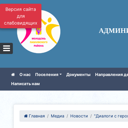
Версия сайта
для
слабовидящих
АДМИН
О нас
Поселения
Документы
Направления д
Написать нам
Главная
Медиа
Новости
"Диалоги с геро