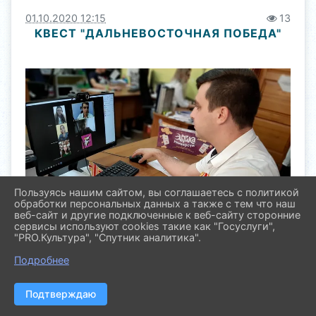
01.10.2020 12:15
13
КВЕСТ "ДАЛЬНЕВОСТОЧНАЯ ПОБЕДА"
Пользуясь нашим сайтом, вы соглашаетесь с политикой
обработки персональных данных а также с тем что наш
веб-сайт и другие подключенные к веб-сайту сторонние
сервисы используют cookies такие как "Госуслуги",
"PRO.Культура", "Спутник аналитика".
Подробнее
Был проведен квест "Дальневосточная Победа",
Подтверждаю
посвященный Дню окончания Второй мировой
войны, совместно с ученическим Советом