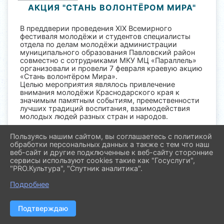
АКЦИЯ "СТАНЬ ВОЛОНТЁРОМ МИРА"
В преддверии проведения XIX Всемирного
фестиваля молодёжи и студентов специалисты
отдела по делам молодёжи администрации
муниципального образования Павловский район
совместно с сотрудниками МКУ МЦ «Параллель»
организовали и провели 7 февраля краевую акцию
«Стань волонтёром Мира».
Целью мероприятия являлось привлечение
внимания молодёжи Краснодарского края к
значимым памятным событиям, преемственности
лучших традиций воспитания, взаимодействия
молодых людей разных стран и народов.
Акция проводилась в ГБПОУ КК «Павловский
Пользуясь нашим сайтом, вы соглашаетесь с политикой
техникум профессиональных технологий». В
обработки персональных данных а также с тем что наш
мероприятии активное участие приняли
веб-сайт и другие подключенные к веб-сайту сторонние
добровольцы и студенты техникума.
сервисы используют cookies такие как "Госуслуги",
"PRO.Культура", "Спутник аналитика".
Был проведён круглый стол на тему «Стань
участником ВФМС», в ходе которого был
Подробнее
обсуждён ряд вопросов, касающихся ХIХ
Всемирного фестиваля молодежи и студентов в
городе Сочи.
Подтверждаю
Волонтеры узнали об истории фестиваля, его
символике и том, как подать заявку для участия.