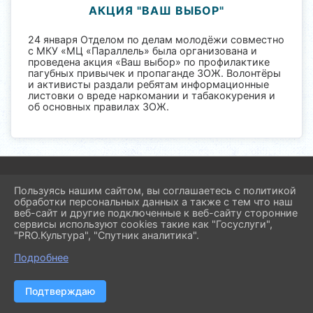
АКЦИЯ "ВАШ ВЫБОР"
24 января Отделом по делам молодёжи совместно
с МКУ «МЦ «Параллель» была организована и
проведена акция «Ваш выбор» по профилактике
пагубных привычек и пропаганде ЗОЖ. Волонтёры
и активисты раздали ребятам информационные
листовки о вреде наркомании и табакокурения и
об основных правилах ЗОЖ.
2026 г. molod.pavl23.ru
Вход
Пользуясь нашим сайтом, вы соглашаетесь с политикой
Карта сайта
обработки персональных данных а также с тем что наш
Политика обработки персональных данных
веб-сайт и другие подключенные к веб-сайту сторонние
сервисы используют cookies такие как "Госуслуги",
"PRO.Культура", "Спутник аналитика".
Сделано на KubCMS
Разработка и поддержка
Подробнее
Подтверждаю