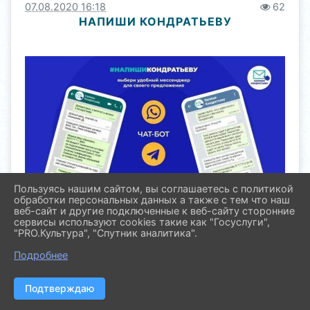
07.08.2020 16:18
62
НАПИШИ КОНДРАТЬЕВУ
Пользуясь нашим сайтом, вы соглашаетесь с политикой
обработки персональных данных а также с тем что наш
веб-сайт и другие подключенные к веб-сайту сторонние
Ведущие СМИ Кубани создали специальную
сервисы используют cookies такие как "Госуслуги",
платформу
#НапишиКондратьеву
.
"PRO.Культура", "Спутник аналитика".
Любой житель Краснодарского края может
Подробнее
написать губернатору Вениамину Кондратьеву
свое предложение по улучшению жизни в регионе.
Подтверждаю
В проекте участвуют ведущие СМИ края: «Кубань
24», «АиФ-Юг», телеканал «Краснодар»,