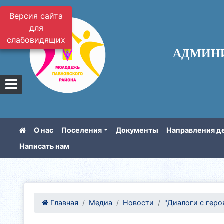
Версия сайта
для
слабовидящих
АДМИН
О нас
Поселения
Документы
Направления д
Написать нам
Главная
Медиа
Новости
"Диалоги с геро