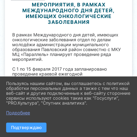
МЕРОПРИЯТИЯ, В РАМКАХ
МЕЖДУНАРОДНОГО ДНЯ ДЕТЕЙ,
ИМЕЮЩИХ ОНКОЛОГИЧЕСКИЕ
ЗАБОЛЕВАНИЯ
В рамках Международного дня детей, имеющих
онкологические заболевания отдел по делам
молодёжи администрации муниципального
образования Павловский район совместно с МКУ
МЦ «Параллель» планирует проведение ряда
мероприятий.
С 1 по 15 февраля 2017 года запланировано
проведение краевой ежегодной
благотворительной акции «Я с тобой!». В её
Пользуясь нашим сайтом, вы соглашаетесь с политикой
рамках в школах, клубах по месту жительства
обработки персональных данных а также с тем что наш
добровольцами (волонтёрами) будут проводиться
веб-сайт и другие подключенные к веб-сайту сторонние
творческие занятия по изготовлению объёмного
сервисы используют cookies такие как "Госуслуги",
красного сердца-оригами.
"PRO.Культура", "Спутник аналитика".
В период проведения акции в общественных
Подробнее
местах нашего района будет организован сбор
денежных средств на лечение детей с
онкозаболеваниями. Каждый, кто внесёт
Подтверждаю
денежные средства, получит красное сердце-
оригами, символизирующее жизнь. Собранные