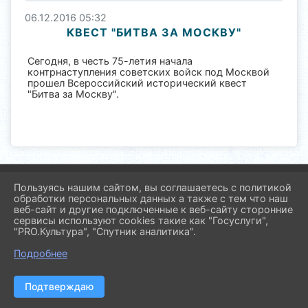
06.12.2016 05:32
КВЕСТ "БИТВА ЗА МОСКВУ"
Сегодня, в честь 75-летия начала
контрнаступления советских войск под Москвой
прошел Всероссийский исторический квест
"Битва за Москву".
2026 г. molod.pavl23.ru
Пользуясь нашим сайтом, вы соглашаетесь с политикой
Вход
обработки персональных данных а также с тем что наш
Карта сайта
веб-сайт и другие подключенные к веб-сайту сторонние
Политика обработки персональных данных
сервисы используют cookies такие как "Госуслуги",
"PRO.Культура", "Спутник аналитика".
Сделано на KubCMS
Подробнее
Разработка и поддержка
Подтверждаю