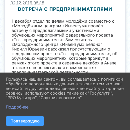
02.12.2016 05:18
ВСТРЕЧА С ПРЕДПРИНИМАТЕЛЯМИ
1 декабря отдел по делам молодёжи совместно с
«Молодёжным центром «Инвентум» провёл
встречу с предполагаемыми участниками
обучающих мероприятий федерального проекта
«Ты - предприниматель». Заместитель
«Молодёжного центра «Инвентум» Белоног
Кирилл Юрьевич рассказал присутствующим о
федеральном проекте «Ты - предприниматель», об
обучающих мероприятиях, которые пройдут в
рамках этого проекта в середине декабря в Анапе,
а также о перспективах и возможностях
предпринимательской деятельности.
Пользуясь нашим сайтом, вы соглашаетесь с политикой
обработки персональных данных а также с тем что наш
веб-сайт и другие подключенные к веб-сайту сторонние
сервисы используют cookies такие как "Госуслуги",
"PRO.Культура", "Спутник аналитика".
2026 г. molod.pavl23.ru
Вход
Подробнее
Карта сайта
Политика обработки персональных данных
Подтверждаю
Сделано на KubCMS