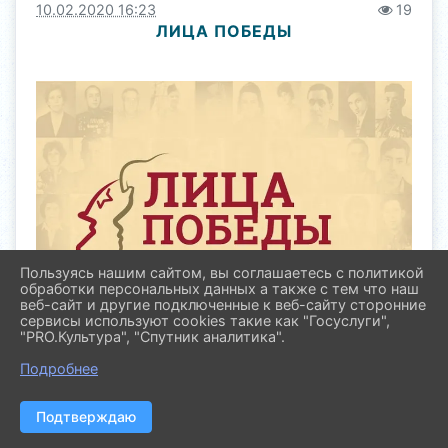
10.02.2020 16:23
19
ЛИЦА ПОБЕДЫ
Пользуясь нашим сайтом, вы соглашаетесь с политикой
обработки персональных данных а также с тем что наш
веб-сайт и другие подключенные к веб-сайту сторонние
сервисы используют cookies такие как "Госуслуги",
"PRO.Культура", "Спутник аналитика".
Подробнее
Уважаемые коллеги! «Центральный музей ВОВ
1941-1945 гг.» реализует Всероссийский
Подтверждаю
исторический проект «Лица Победы»,
направленный на сохранение исторической