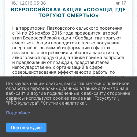
16.11.2016 05:38
17
ВСЕРОССИЙСКАЯ АКЦИЯ «СООБЩИ, ГДЕ
ТОРГУЮТ СМЕРТЬЮ»
На территории Павловского сельского поселения
с 14 по 25 ноября 2016 года проводится второй
этап Всероссийской акции «Сообщи, где торгуют
смертью». Акция проводится с целью получения
оперативно-значимой информации о фактах
незаконного потребления и оборота наркотиков,
алкогольной продукции, а также приёма вопросов
и предложений от граждан, представителей
негосударственных организаций в сфере
совершенствования эффективности работы по
профилактике наркомании и алкоголизма, лечения
и реабилитации наркозависимых граждан.
Пользуясь нашим сайтом, вы соглашаетесь с политикой
обработки персональных данных а также с тем что наш
В связи с проведением акции на территории
веб-сайт и другие подключенные к веб-сайту сторонние
Павловского района отделом по делам молодёжи
сервисы используют cookies такие как "Госуслуги",
совместно с МКУ «Молодёжный центр
"PRO.Культура", "Спутник аналитика".
«Параллель» организована работа «горячей
линии» для обращений населения.
Подробнее
Если Вам стало известно о фактах незаконного
оборота наркосодержащей и алкогольной
Подтверждаю
продукции на территории Павловского сельского
поселения просьба сообщать об этом по телефону: