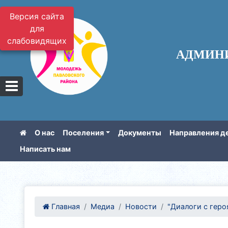
Версия сайта
для
слабовидящих
АДМИН
О нас
Поселения
Документы
Направления д
Написать нам
Главная
Медиа
Новости
"Диалоги с геро