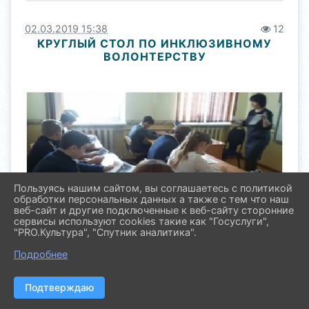
02.03.2019 15:38
12
КРУГЛЫЙ СТОЛ ПО ИНКЛЮЗИВНОМУ
ВОЛОНТЕРСТВУ
Пользуясь нашим сайтом, вы соглашаетесь с политикой
обработки персональных данных а также с тем что наш
веб-сайт и другие подключенные к веб-сайту сторонние
сервисы используют cookies такие как "Госуслуги",
"PRO.Культура", "Спутник аналитика".
1 марта в сельских поселениях состоялись
круглые столы по инклюзивному волонтерству.
Подробнее
Специалисты по работе с молодежью рассказали
участникам меропритятия о важности
привлечения людей с ограниченными
Подтверждаю
возможностями к общественной жизни. так же
специалисты в коце груглого стола провели