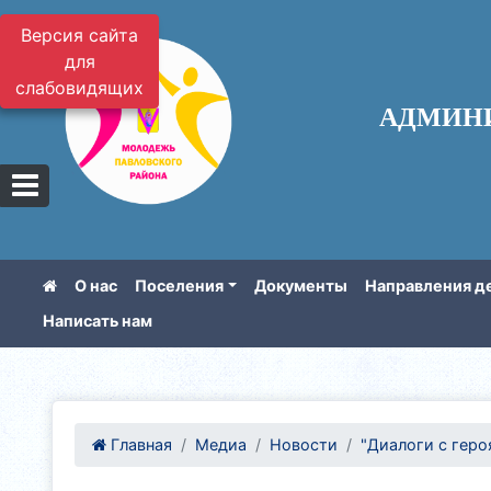
Версия сайта
для
слабовидящих
АДМИН
О нас
Поселения
Документы
Направления д
Написать нам
Главная
Медиа
Новости
"Диалоги с геро