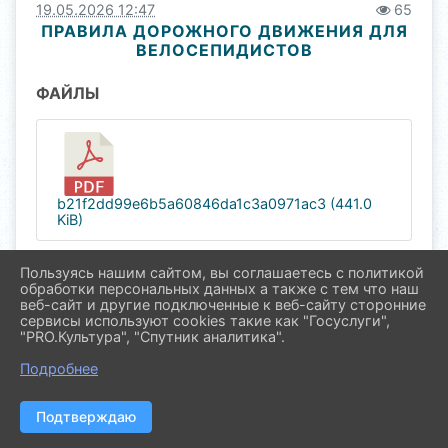
19.05.2026 12:47
65
ПРАВИЛА ДОРОЖНОГО ДВИЖЕНИЯ ДЛЯ
ВЕЛОСЕПИДИСТОВ
ФАЙЛЫ
b21f2dd99e6b5a60846da1c3a0971ac3 (441.0
KiB)
Пользуясь нашим сайтом, вы соглашаетесь с политикой
обработки персональных данных а также с тем что наш
веб-сайт и другие подключенные к веб-сайту сторонние
сервисы используют cookies такие как "Госуслуги",
2026 г. molod.pavl23.ru
"PRO.Культура", "Спутник аналитика".
Вход
Карта сайта
Подробнее
Политика обработки персональных данных
Сделано на KubCMS
Подтверждаю
Разработка и поддержка