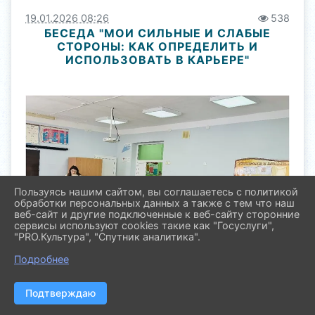
19.01.2026 08:26
538
БЕСЕДА "МОИ СИЛЬНЫЕ И СЛАБЫЕ
СТОРОНЫ: КАК ОПРЕДЕЛИТЬ И
ИСПОЛЬЗОВАТЬ В КАРЬЕРЕ"
Пользуясь нашим сайтом, вы соглашаетесь с политикой
обработки персональных данных а также с тем что наш
веб-сайт и другие подключенные к веб-сайту сторонние
сервисы используют cookies такие как "Госуслуги",
"PRO.Культура", "Спутник аналитика".
Подробнее
19 января на территории МБОУ СОШ №14 ст.
Незамаевской прошла интересная
Подтверждаю
профориентационная беседа "Мои сильные и
слабые стороны: как определить и использовать в