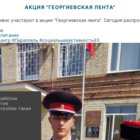
АКЦИЯ "ГЕОРГИЕВСКАЯ ЛЕНТА"
о участвуют в акции "Георгиевская лента". Сегодня распро
на
спитание
ентр
#Параллель
#социальнаяактивность93
работки
угие
cookies такие