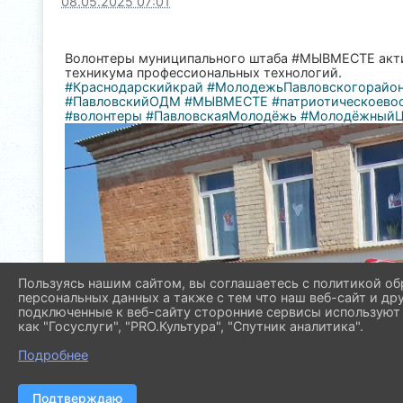
08.05.2025 07:01
Волонтеры муниципального штаба #МЫВМЕСТЕ активн
техникума профессиональных технологий.
#Краснодарскийкрай
#МолодежьПавловскогорайо
#ПавловскийОДМ
#МЫВМЕСТЕ
#патриотическоево
#волонтеры
#ПавловскаяМолодёжь
#МолодёжныйЦ
Пользуясь нашим сайтом, вы соглашаетесь с политикой об
персональных данных а также с тем что наш веб-сайт и др
подключенные к веб-сайту сторонние сервисы используют 
как "Госуслуги", "PRO.Культура", "Спутник аналитика".
Подробнее
Подтверждаю