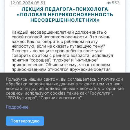
12.09.2024 05:51
553
ЛЕКЦИЯ ПЕДАГОГА-ПСИХОЛОГА
«ПОЛОВАЯ НЕПРИКОСНОВЕННОСТЬ
НЕСОВЕРШЕННОЛЕТНИХ»
Каждый несовершеннолетний должен знать о
своей половой неприкосновенности. Это очень
важно. Как поговорить с ребенком на эту
непростую, если не сказать пугающую тему?
Эксперты по защите прав ребенка советуют
говорить об этом с раннего возраста, используя
понятия “хорошее”, “плохое” и “интимное”
прикосновение. Объясните ему, что к хорошим
прикосновениям относятся дружеские объятия,
похлопывание по спине и поцелуй в щечку, а к
плохим – удар или толчок. К интимным – когда
Пользуясь нашим сайтом, вы соглашаетесь с политикой
кто-то хочет прикоснуться к подростку, говоря,
обработки персональных данных а также с тем что наш
что не нужно об этом никому рассказывать. Будьте
веб-сайт и другие подключенные к веб-сайту сторонние
уверены в том, что в случае возникновения такой
сервисы используют cookies такие как "Госуслуги",
ситуации, ребенок ответит “нет”.
"PRO.Культура", "Спутник аналитика".
Кроме того, рекомендуется использовать
Подробнее
купальник или плавки, как наглядное пособие для
ребенка с целью определения интимных мест. Вы
можете сказать ему, что к любому месту, которое
Подтверждаю
прикрывается купальником или плавками, никто
не должен прикасаться. По мере взросления