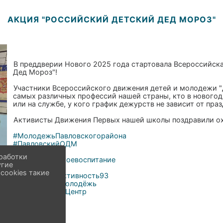
АКЦИЯ "РОССИЙСКИЙ ДЕТСКИЙ ДЕД МОРОЗ"
В преддверии Нового 2025 года стартовала Всероссийск
Дед Мороз"!
Участники Всероссийского движения детей и молодежи 
самых различных профессий нашей страны, кто в нового
или на службе, у кого график дежурств не зависит от пра
Активисты Движения Первых нашей школы поздравили ох
#МолодежьПавловскогорайона
#ПавловскийОДМ
#МЫВМЕСТЕ
работки
#патриотическоевоспитание
угие
#волонтеры
cookies такие
#социальнаяактивность93
#ПавловскаяМолодёжь
#МолодёжныйЦентр
#Параллель
#Мывместе