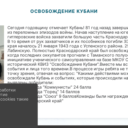
ОСВОБОЖДЕНИЕ КУБАНИ
Сегодня годовщину отмечает Кубань! 81 год назад заверш
из переломных эпизодов войны. Начав наступление на юге
гитлеровские войска захватили большую часть Краснодар
В то время от рук захватчиков и их пособников погибли
края началось 21 января 1943 года с Успенского района. 
Лабинскую. Полностью Краснодарский край был освобожде
когда последних оккупантов прогнали с Таманского полуо
инициативе ученического самоуправления на базе МКОУ С
исторический КВИЗ "Освобождение Кубани".Вместе мы в
события и лица того времени.В процессе игры ребята не 
точку зрения, отвечая на вопрос: "Какими действиями мо
освобождали Кубань и событиях, которые происходили н
выявлены победители:
1 место команда "Коммунисты" 24 балла
работки
2 место команда "Горец" 14 баллов
угие
3 место команда "Союз" 9 балловКоманды были награжд
cookies такие
"Мой Краснодарский край"