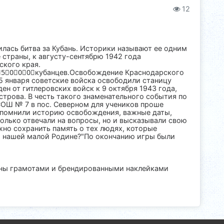
12
илась битва за Кубань. Историки называют ее одним
 страны, к августу-сентябрю 1942 года
ского края.
 3⃣5⃣0⃣0⃣0⃣кубанцев.Освобождение Краснодарского
25 января советские войска освободили станицу
н от гитлеровских войск к 9 октября 1943 года,
строва. В честь такого знаменательного события по
ОШ № 7 в пос. Северном для учеников проше
спомнили историю освобождения, важные даты,
только отвечали на вопросы, но и высказывали свою
жно сохранить память о тех людях, которые
а нашей малой Родине?"По окончанию игры были
ены грамотами и брендированными наклейками