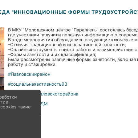
ЕДА "ИННОВАЦИОННЫЕ ФОРМЫ ТРУДОУСТРОЙС
В МКУ "Молодежном центре "Параллель" состоялась бесе
где участники получили полезную информацию о современ
В ходе мероприятия обсуждались следующие ключевые м
-Отличия традиционной и инновационной занятости;
-Онлайн-инструменты поиска работы и взаимодействия 
-Формы занятости и их классификация;
Были рассмотрены различные формы занятости, включая п
работу и стажировки.
#Павловскийрайон
#социальнаяактивность93
#МолодежьПавловскогорайона
работки
угие
#ПавловскийОДМ
cookies такие
#МЦПараллель