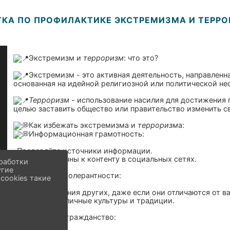
КА ПО ПРОФИЛАКТИКЕ ЭКСТРЕМИЗМА И ТЕРР
Экстремизм и
терроризм
: что это?
Экстремизм - это активная деятельность, направленн
основанная на идейной религиозной или политической не
Терроризм
- использование насилия для достижения п
целью заставить общество или правительство изменить с
Как избежать экстремизма и
терроризм
а:
Информационная грамотность:
-Проверяйте источники информации.
-Будьте критичны к контенту в социальных сетях.
работки
угие
Развитие толерантности:
cookies такие
-Уважайте мнения других, даже если они отличаются от в
-Изучайте различные культуры и традиции.
Активное гражданство: