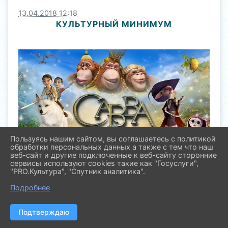
13.04.2018 12:18
КУЛЬТУРНЫЙ МИНИМУМ
Пользуясь нашим сайтом, вы соглашаетесь с политикой
обработки персональных данных а также с тем что наш
15 апреля 2018 года во всех регионах России
веб-сайт и другие подключенные к веб-сайту сторонние
пройдет Всероссийская акция "Культурный
сервисы используют cookies такие как "Госуслуги",
минимум", посвященная Международному дню
"PRO.Культура", "Спутник аналитика".
культуры. Целью акции является популяризация
культурных, национальных и семейных традиций в
Подробнее
молодежной среде.
В Павловском районе акция пройдет в формате
Подтверждаю
следующих культурно-развлекательных
мероприятий: