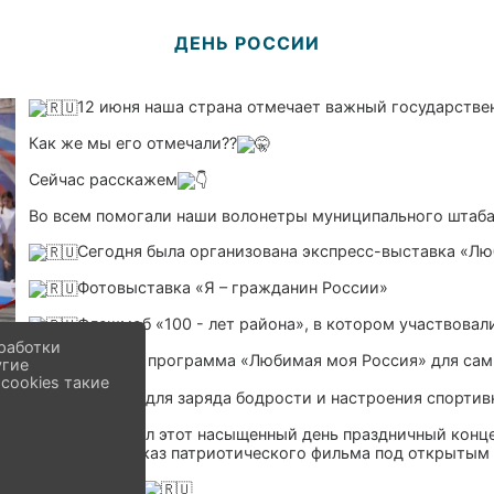
ДЕНЬ РОССИИ
12 июня наша страна отмечает важный государствен
Как же мы его отмечали??
Сейчас расскажем
Во всем помогали наши волонетры муниципального шт
Сегодня была организована экспресс-выставка «Л
Фотовыставка «Я – гражданин России»
Флешмоб «100 - лет района», в котором участвова
работки
Игровая программа «Любимая моя Россия» для сам
угие
cookies такие
А также для заряда бодрости и настроения спорти
Завершал этот насыщенный день праздничный конц
влюблен» и показ патриотического фильма под открытым
С праздником!