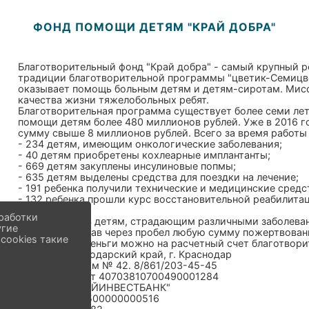
ФОНД ПОМОЩИ ДЕТЯМ "КРАЙ ДОБРА"
Благотворительный фонд "Край добра" - самый крупный 
традиции благотворительной программы "цветик-Семицве
оказывает помощь больным детям и детям-сиротам. Мисс
качества жизни тяжелобольных ребят.
Благотворительная программа существует более семи лет.
помощи детям более 480 миллионов рублей. Уже в 2016 г
сумму свыше 8 миллионов рублей. Всего за время работ
- 234 детям, имеющим онкологические заболевания;
- 40 детям приобретены кохлеарные имплантанты;
- 669 детям закуплены инсулиновые попмы;
- 635 детям выделены средства для поездки на лечение;
- 191 ребенка получили технические и медицинские средс
- 132 ребенка прошли курс восстановительной реабилита
работки
Чтобы помощь детям, страдающим различными заболеван
угие
"счастье", указав через пробел любую сумму пожертвован
cookies такие
Перечислить деньги можно на расчетный счет благотвори
350000, Краснодарский край, г. Краснодар
ул. Красная, дом № 42. 8/861/203-45-45
расчетный счет 40703810700490001284
Банк ОАО "КРАЙИНВЕСТБАНК"
к/сч 30101810500000000516