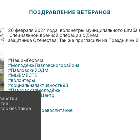
ПОЗДРАВЛЕНИЕ ВЕТЕРАНОВ
20 февраля 2024 года волонетры муниципального штаба
Специальной военной операции с Днем
защитника Отечества. Так же пригласили на Праздничный
#НашимГероям
#МолодежьПавловскогорайона
#ПавловскийОДМ
#МЫВМЕСТЕ
#волонтеры
#социальнаяактивность93
#ПавловскаяМолодёжь
#МолодёжныйЦентр
работки
#Параллель
угие
#Мывместе
cookies такие
#патриотическоевоспитание