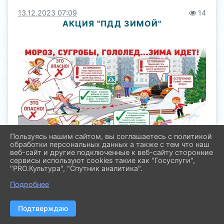
13.12.2023 07:09
14
АКЦИЯ "ПДД ЗИМОЙ"
Пользуясь нашим сайтом, вы соглашаетесь с политикой
обработки персональных данных а также с тем что наш
веб-сайт и другие подключенные к веб-сайту сторонние
сервисы используют cookies такие как "Госуслуги",
Вспомните основные правила пешеходов.
"PRO.Культура", "Спутник аналитика".
Самое безопасное место для перехода -
Подробнее
оборудованное светофором. Начинать
переходить улицу можно только при зеленом
сигнале светофора. Красный сигнал
Подтверждаю
светофора запрещает движение пешехода и
транспорта.