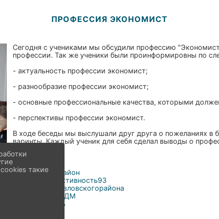
ПРОФЕССИЯ ЭКОНОМИСТ
Сегодня с учениками мы обсудили профессию "Экономист
профессии. Так же ученики были проинформировны по с
- актуальность профессии экономист;
- разнообразие профессии экономист;
- основные профессиональные качества, которыми долже
- перспективы профессии экономист.
В ходе беседы мы выслушали друг друга о пожеланиях в 
варинты. Каждый ученик для себя сделал выводы о профе
работки
угие
cookies такие
#Павловскийрайон
#социальнаяактивность93
#МолодежьПавловскогорайона
#ПавловскийОДМ
#МЦПараллель