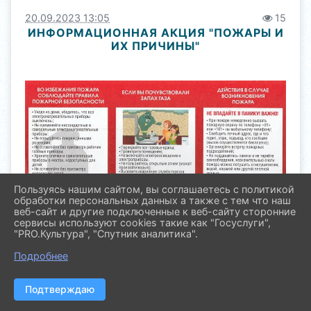
20.09.2023 13:05
15
ИНФОРМАЦИОННАЯ АКЦИЯ "ПОЖАРЫ И
ИХ ПРИЧИНЫ"
Пользуясь нашим сайтом, вы соглашаетесь с политикой
обработки персональных данных а также с тем что наш
веб-сайт и другие подключенные к веб-сайту сторонние
сервисы используют cookies такие как "Госуслуги",
"PRO.Культура", "Спутник аналитика".
Подробнее
Причины пожаров во всех случаях одни и те же:
Подтверждаю
– Неосторожное обращение с огнем.