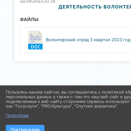
20.09.2023 07:18
ДЕЯТЕЛЬНОСТЬ ВОЛОНТЕР
ФАЙЛЫ
Волонтерский отряд 3 квартал 2023 год (
Пользуясь нашим сайтом, вы соглашаетесь с политикой об
персональных данных а также с тем что наш веб-сайт и др
подключенные к веб-сайту сторонние сервисы используют 
как "Госуслуги", "PRO.Культура", "Спутник аналитика".
Подробнее
Подтверждаю
2026 г. molod.pavl23.ru
Вх