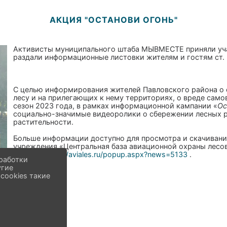
АКЦИЯ "ОСТАНОВИ ОГОНЬ"
Активисты муниципального штаба МЫВМЕСТЕ приняли уча
раздали информационные листовки жителям и гостям ст.
С целью информирования жителей Павловского района о
лесу и на прилегающих к нему территориях, о вреде сам
сезон 2023 года, в рамках информационной кампании «
Ос
социально-значимые видеоролики о сбережении лесных 
растительности.
Больше информации доступно для просмотра и скачиван
учреждения «Центральная база авиационной охраны лесо
ссылке:
https://aviales.ru/popup.aspx?news=5133
.
работки
угие
cookies такие