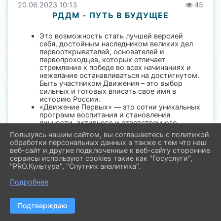
20.06.2023 10:13
45
РДДМ - ПУТЬ В БУДУЩЕЕ
Это возможность стать лучшей версией
себя, достойным наследником великих дел
первооткрывателей, основателей и
первопроходцев, которых отличает
стремление к победе во всех начинаниях и
нежелание останавливаться на достигнутом.
Быть участником Движения – это выбор
сильных и готовых вписать свое имя в
историю России.
«Движение Первых» — это сотни уникальных
программ воспитания и становления
личности, активного и ответственного
молодежного сообщества, для которого
Пользуясь нашим сайтом, вы соглашаетесь с политикой
важны уважение к традициям и культурам
обработки персональных данных а также с тем что наш
народов России, историческая
веб-сайт и другие подключенные к веб-сайту сторонние
преемственность и сопричастность с
сервисы используют cookies такие как "Госуслуги",
судьбой страны, в которой главной
"PRO.Культура", "Спутник аналитика".
ценностью была, есть и будет – семья.
Для вступления в ряды общероссийского
Подробнее
общественно-государственного движения
детей и молодежи "Движение первых"
приходите по адресу ул.Ю.Ленинцев 226 или
Подтверждаю
звоните по телефону 3-29-20
Участники Движения действуют по