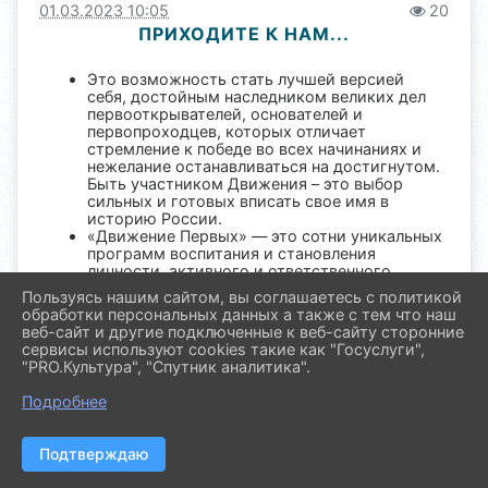
01.03.2023 10:05
20
ПРИХОДИТЕ К НАМ...
Это возможность стать лучшей версией
себя, достойным наследником великих дел
первооткрывателей, основателей и
первопроходцев, которых отличает
стремление к победе во всех начинаниях и
нежелание останавливаться на достигнутом.
Быть участником Движения – это выбор
сильных и готовых вписать свое имя в
историю России.
«Движение Первых» — это сотни уникальных
программ воспитания и становления
личности, активного и ответственного
молодежного сообщества, для которого
Пользуясь нашим сайтом, вы соглашаетесь с политикой
важны уважение к традициям и культурам
обработки персональных данных а также с тем что наш
народов России, историческая
веб-сайт и другие подключенные к веб-сайту сторонние
преемственность и сопричастность с
сервисы используют cookies такие как "Госуслуги",
судьбой страны, в которой главной
"PRO.Культура", "Спутник аналитика".
ценностью была, есть и будет – семья.
Для вступления в ряды общероссийского
Подробнее
общественно-государственного движения
детей и молодежи "Движение первых"
приходите по адресу ул.Ю.Ленинцев 226 или
Подтверждаю
звоните по телефону 3-29-20
Участники Движения действуют по