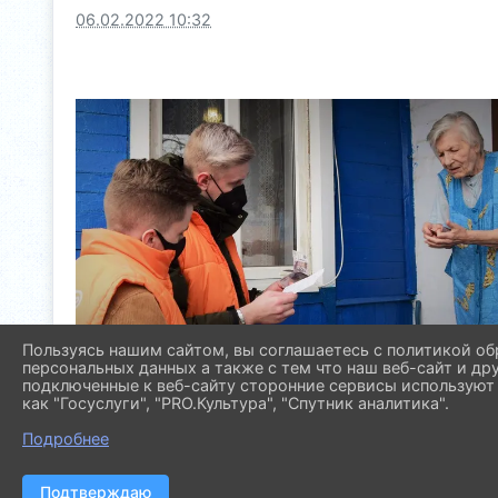
06.02.2022 10:32
Пользуясь нашим сайтом, вы соглашаетесь с политикой об
персональных данных а также с тем что наш веб-сайт и др
подключенные к веб-сайту сторонние сервисы используют 
как "Госуслуги", "PRO.Культура", "Спутник аналитика".
Подробнее
Подтверждаю
2026 г. molod.pavl23.ru
Вх