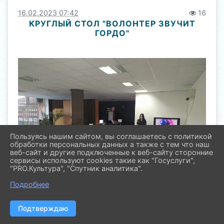
16.02.2023 07:42
16
КРУГЛЫЙ СТОЛ "ВОЛОНТЕР ЗВУЧИТ
ГОРДО"
Пользуясь нашим сайтом, вы соглашаетесь с политикой
обработки персональных данных а также с тем что наш
веб-сайт и другие подключенные к веб-сайту сторонние
сервисы используют cookies такие как "Госуслуги",
"PRO.Культура", "Спутник аналитика".
Подробнее
Подтверждаю
Для добровольческого актива муниципального
штаба #МыВместе руководителем штаба