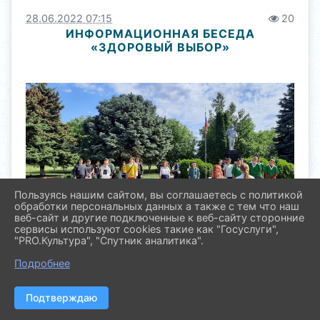
28.06.2022 07:15
20
ИНФОРМАЦИОННАЯ БЕСЕДА
«ЗДОРОВЫЙ ВЫБОР»
Пользуясь нашим сайтом, вы соглашаетесь с политикой
обработки персональных данных а также с тем что наш
веб-сайт и другие подключенные к веб-сайту сторонние
сервисы используют cookies такие как "Госуслуги",
"PRO.Культура", "Спутник аналитика".
13 июня 2022 года в рамках краевой акции
Подробнее
«Новый путь» была проведена
информационная беседа «Здоровый выбор».
Подтверждаю