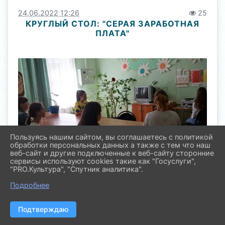
24.06.2022 12:26
25
КРУГЛЫЙ СТОЛ: "СЕРАЯ ЗАРАБОТНАЯ
ПЛАТА"
Пользуясь нашим сайтом, вы соглашаетесь с политикой
обработки персональных данных а также с тем что наш
веб-сайт и другие подключенные к веб-сайту сторонние
сервисы используют cookies такие как "Госуслуги",
"PRO.Культура", "Спутник аналитика".
Подробнее
24 июня 2022 года в сельских поселениях
Павловского района специалистами по работе с
Подтверждаю
молодежью были организованы круглые столы на
тему "Серая заработная плата".