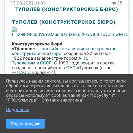
13.03.2022 11:03
28
ТУПОЛЕВ (КОНСТРУКТОРСКОЕ БЮРО)
ТУПОЛЕВ (КОНСТРУКТОРСКОЕ БЮРО)
Констру́кторское бюро́
«Ту́полев»
—
российское
авиационное
проектно-
конструкторское бюро
, созданное 22 октября
1922 года авиаконструктором
А. Н.
Туполевым
в
СССР
. С 1999 года входит в состав
созданного российского
ОАО
«Туполев» (ныне
[2]
—
ПАО
«Туполев»)
.
Пользуясь нашим сайтом, вы соглашаетесь с политикой
За 97 лет существования в стенах ОКБ «Туполев»
обработки персональных данных а также с тем что наш
разработано более 300 проектов различных типов
веб-сайт и другие подключенные к веб-сайту сторонние
летательных аппаратов, малых судов и аэросаней.
сервисы используют cookies такие как "Госуслуги",
Около 90 проектов были реализованы в металле, а
"PRO.Культура", "Спутник аналитика".
более 50 находились в серийном производстве.
Выпущено свыше 18 тысяч самолётов. На
Подробнее
самолётах этого КБ было установлено около 280
мировых рекордов по дальности полёта и
[3]
грузоподъёмности.
Подтверждаю
ПАО «Туполев» занимается разработкой,