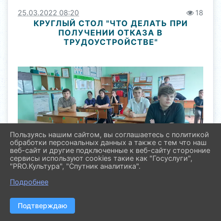
25.03.2022 08:20
18
КРУГЛЫЙ СТОЛ "ЧТО ДЕЛАТЬ ПРИ
ПОЛУЧЕНИИ ОТКАЗА В
ТРУДОУСТРОЙСТВЕ"
Пользуясь нашим сайтом, вы соглашаетесь с политикой
обработки персональных данных а также с тем что наш
веб-сайт и другие подключенные к веб-сайту сторонние
сервисы используют cookies такие как "Госуслуги",
17 марта 2022 года на базе МБОУ СОШ № 14 в ст.
"PRO.Культура", "Спутник аналитика".
Незамаевской, был проведён круглый стол"Что
делать при получении отказа в трудоустройстве".
Подробнее
Подтверждаю