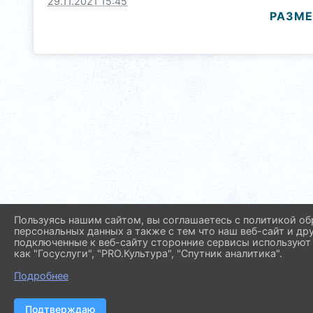
29.11.2021 15:45
РАЗМЕ
Пользуясь нашим сайтом, вы соглашаетесь с политикой об
персональных данных а также с тем что наш веб-сайт и др
подключенные к веб-сайту сторонние сервисы используют 
как "Госуслуги", "PRO.Культура", "Спутник аналитика".
Подробнее
Подтверждаю
2026 г. molod.pavl23.ru
Вх